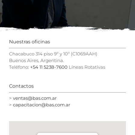
Nuestras oficinas
Chacabuco 314 piso 9º y 10º (C1069AAH)
Buenos Aires, Argentina.
Teléfono:
+54 11 5238-7600
Líneas Rotativas
Contactos
>
ventas@bas.com.ar
>
capacitacion@bas.com.ar