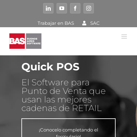
Saltar
al
LinkedIn
YouTube
Facebook
Instagram
contenido
Trabajar en BAS
SAC
Quick POS
El Software para
Punto de Venta que
usan las mejores
cadenas de RETAIL
¡Conocelo completando el
formulario!