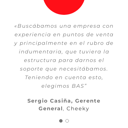
«Buscábamos una empresa con
“Algo que valoramos y mucho
experiencia en puntos de venta
fue la posibilidad de tener
y principalmente en el rubro de
trazabilidad de la información.
indumentaria, que tuviera la
La trazabilidad era algo que
necesitábamos no solamente
estructura para darnos el
soporte que necesitábamos.
para la integridad sino
también para la consistencia,
Teniendo en cuenta esto,
para poder tener un
elegimos BAS”
seguimiento de punta a punta
Sergio Casiña, Gerente
de todos los procesos, de todas
General
,
Cheeky
las operaciones”.”
Juan Pablo Calarame. Líder de