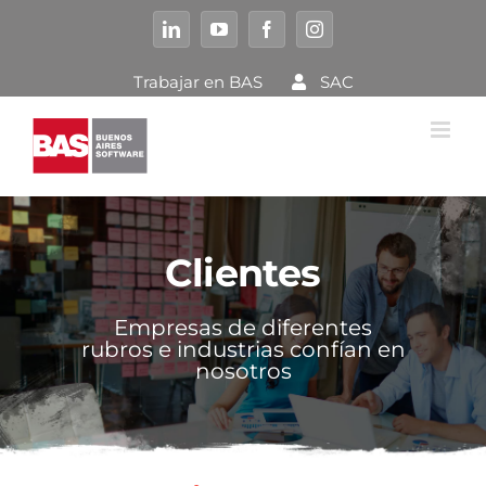
Saltar
al
LinkedIn
YouTube
Facebook
Instagram
contenido
Trabajar en BAS
SAC
Clientes
Empresas de diferentes
rubros e industrias confían en
nosotros