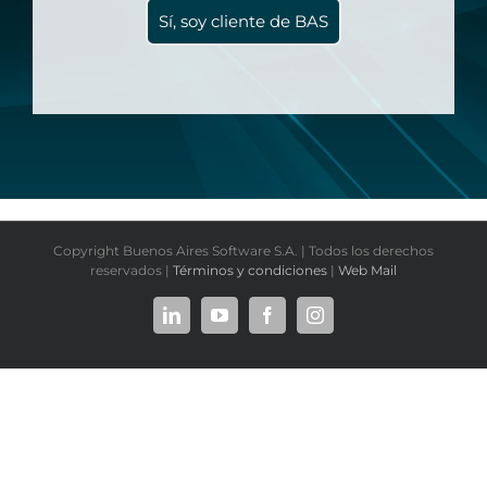
Sí, soy cliente de BAS
Copyright Buenos Aires Software S.A. | Todos los derechos
reservados |
Términos y condiciones
|
Web Mail
LinkedIn
YouTube
Facebook
Instagram