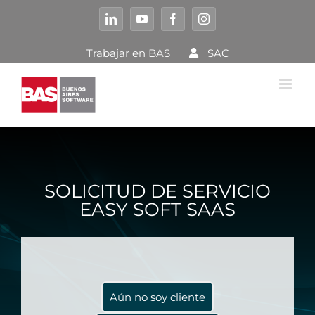
Saltar
al
LinkedIn
YouTube
Facebook
Instagram
contenido
Trabajar en BAS
SAC
SOLICITUD DE SERVICIO
EASY SOFT SAAS
Aún no soy cliente