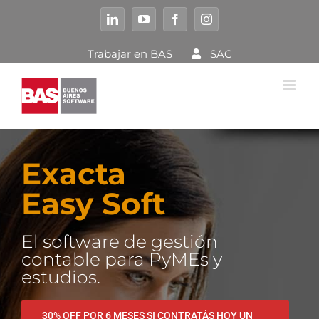
Saltar
al
LinkedIn
YouTube
Facebook
Instagram
contenido
Trabajar en BAS
SAC
formulario
Exacta
Easy Soft
El software de gestión
contable para PyMEs y
estudios.
30% OFF POR 6 MESES SI CONTRATÁS HOY UN