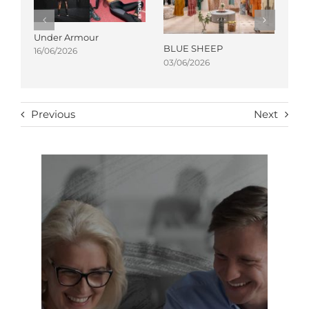
Under Armour
TM
BLUE SHEEP
16/06/2026
31/
03/06/2026
Previous
Next