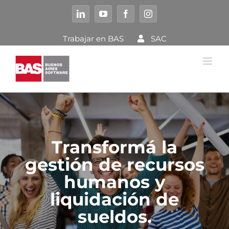
Saltar
al
LinkedIn
YouTube
Facebook
Instagram
contenido
Trabajar en BAS
SAC
Transformá la
gestión de recursos
humanos y
liquidación de
sueldos.