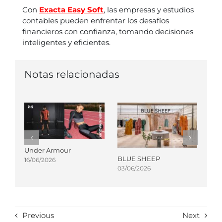
Con
Exacta Easy Soft
, las empresas y estudios
contables pueden enfrentar los desafíos
financieros con confianza, tomando decisiones
inteligentes y eficientes.
Notas relacionadas
Under Armour
TM
BLUE SHEEP
16/06/2026
31/
03/06/2026
Previous
Next