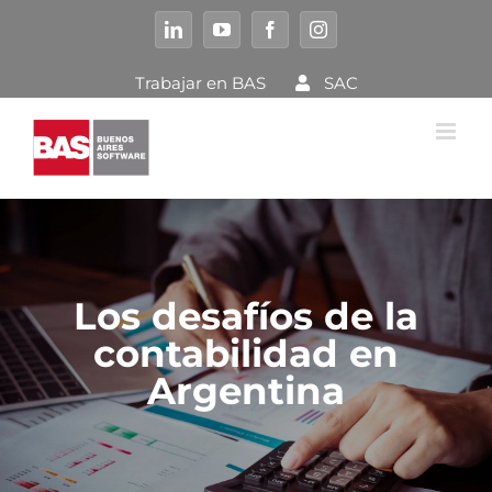
Saltar
al
LinkedIn
YouTube
Facebook
Instagram
contenido
Trabajar en BAS
SAC
Los desafíos de la
contabilidad en
Argentina